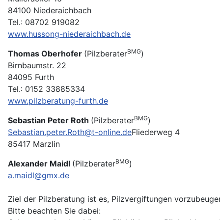
84100 Niederaichbach
Tel.: 08702 919082
www.hussong-niederaichbach.de
BMG
Thomas Oberhofer
(Pilzberater
)
Birnbaumstr. 22
84095 Furth
Tel.: 0152 33885334
www.pilzberatung-furth.de
BMG
Sebastian Peter Roth
(Pilzberater
)
Sebastian.peter.Roth@t-online.de
Fliederweg 4
85417 Marzlin
BMG
Alexander Maidl
(Pilzberater
)
a.maidl@gmx.de
Ziel der Pilzberatung ist es, Pilzvergiftungen vorzubeugen
Bitte beachten Sie dabei: