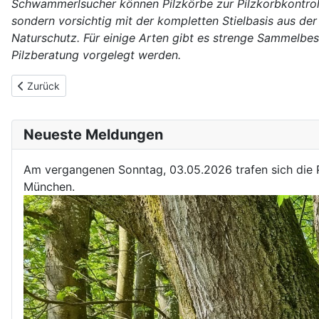
Schwammerlsucher können Pilzkörbe zur Pilzkorbkontrolle
sondern vorsichtig mit der kompletten Stielbasis aus de
Naturschutz. Für einige Arten gibt es strenge Sammelbe
Pilzberatung vorgelegt werden.
Vorheriger Beitrag: Pilzvergiftung
Zurück
Neueste Meldungen
Am vergangenen Sonntag, 03.05.2026 trafen sich die P
München.