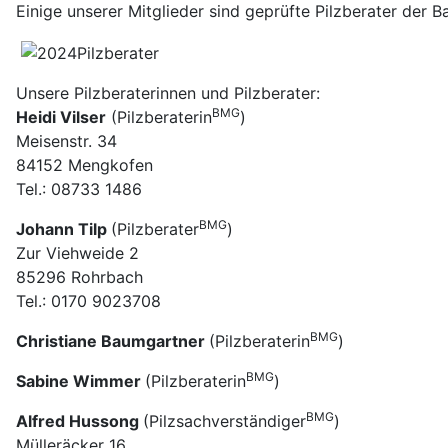
Einige unserer Mitglieder sind geprüfte Pilzberater der
Unsere Pilzberaterinnen und Pilzberater:
BMG
Heidi Vilser
(Pilzberaterin
)
Meisenstr. 34
84152 Mengkofen
Tel.: 08733 1486
BMG
Johann Tilp
(Pilzberater
)
Zur Viehweide 2
85296 Rohrbach
Tel.: 0170 9023708
BMG
Christiane Baumgartner
(Pilzberaterin
)
BMG
Sabine Wimmer
(Pilzberaterin
)
BMG
Alfred Hussong
(Pilzsachverständiger
)
Mülleräcker 16