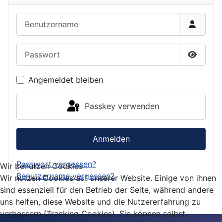
Benutzername
Passwort
Passwor
Angemeldet bleiben
Passkey verwenden
Anmelden
Passwort vergessen?
Wir benutzen Cookies
Benutzername vergessen?
Wir nutzen Cookies auf unserer Website. Einige von ihnen
sind essenziell für den Betrieb der Seite, während andere
uns helfen, diese Website und die Nutzererfahrung zu
verbessern (Tracking Cookies). Sie können selbst