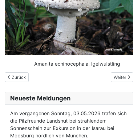
Amanita echinocephala, Igelwulstling
Vorheriger Beitrag: Auf der Spur von Pfifferling & Knollenblätterpi
Nächster Bei
Zurück
Weiter
Neueste Meldungen
Am vergangenen Sonntag, 03.05.2026 trafen sich
die Pilzfreunde Landshut bei strahlendem
Sonnenschein zur Exkursion in der Isarau bei
Moosburg nördlich von München.